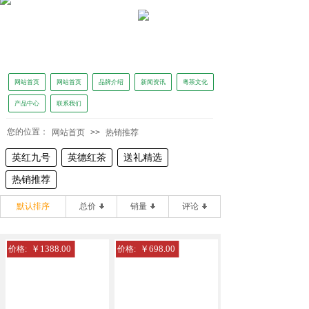
网站首页
网站首页
品牌介绍
新闻资讯
粤茶文化
产品中心
联系我们
怡品茗独家冠名广东广播电视台广东新闻《正点播报》
您的位置：
网站首页
>>
热销推荐
英红九号
英德红茶
送礼精选
热销推荐
默认排序
总价
销量
评论
￥1388.00
￥698.00
价格:
价格: