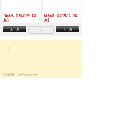
怡品茗-英德红茶【金
怡品茗-英红九号【如
装】
意】
上一页
下一页
1
电子邮箱：ych@
ypmtea
.com
客服电话：400-6060-138
招商电话：13802832742
邮政编码：510000
Copyright 2018 © 英德市怡品茗茶叶股份有限公司.
All rights reserved.
ICP备案号：201810321-【1】