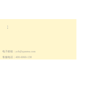
电子邮箱：ych@
ypmtea
.com
客服电话：400-6060-138
招商电话：13802832742
邮政编码：510000
Copyright 2018 © 英德市怡品茗茶叶股份有限公司.
All rights reserved.
ICP备案号：201810321-【1】