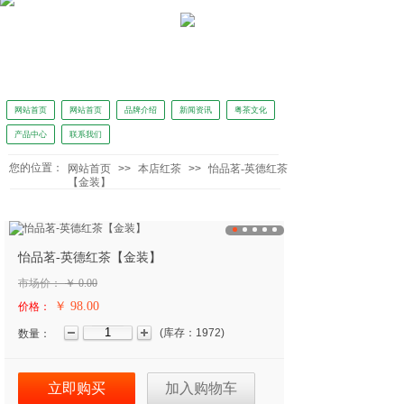
网站首页
网站首页
品牌介绍
新闻资讯
粤茶文化
产品中心
联系我们
怡品茗独家冠名广东广播电视台广东新闻《正点播报》
您的位置：
网站首页
>>
本店红茶
>>
怡品茗-英德红茶
【金装】
怡品茗-英德红茶【金装】
市场价：
￥
0.00
￥ 98.00
价格：
(
库存：
1972
)
数量：
立即购买
加入购物车