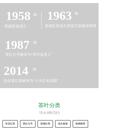
1963
1958
年
年
英德红茶成为英国王室接待用茶
英德茶场成立
1987
年
英红九号被评为“东方金美人”
2014
年
怡品茗红茶被评为“十大红茶品牌”
茶叶分类
TEA SPECIES
本店红茶
英红九号
英德红茶
送礼精选
热销推荐