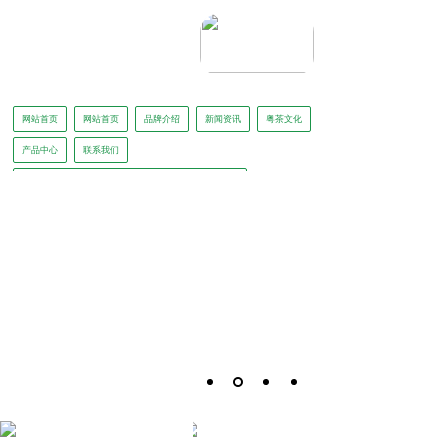
网站首页
网站首页
品牌介绍
新闻资讯
粤茶文化
产品中心
联系我们
怡品茗独家冠名广东广播电视台广东新闻《正点播报》