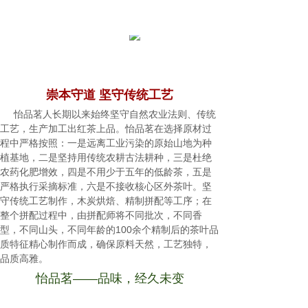
崇本守道 坚守传统工艺
怡品茗人长期以来始终坚守自然农业法则、传统
工艺，生产加工出红茶上品。怡品茗在选择原材过
程中严格按照：一是远离工业污染的原始山地为种
植基地，二是坚持用传统农耕古法耕种，三是杜绝
农药化肥增效，四是不用少于五年的低龄茶，五是
严格执行采摘标准，六是不接收核心区外茶叶。坚
守传统工艺制作，木炭烘焙、精制拼配等工序；在
整个拼配过程中，由拼配师将不同批次，不同香
型，不同山头，不同年龄的100余个精制后的茶叶品
质特征精心制作而成，确保原料天然，工艺独特，
品质高雅。
怡品茗——品味，经久未变