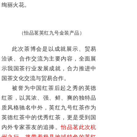
绚丽火花。
（怡品茗英红九号金装产品）
此次茶博会是以成就展示、贸易
洽谈、合作交流为主要内容，全面展
示我国
茶行业发展成就，合力推进中
国茶文化交流与贸易合作。
被誉为中国红茶后起之秀的英德
红茶，以其浓、强、鲜、爽的独特品
质风格
驰名中外，英红九号红茶作为
英德红茶中的优秀红茶，更是受到国
内外专家茶友
的追捧。
怡品茗此次杭