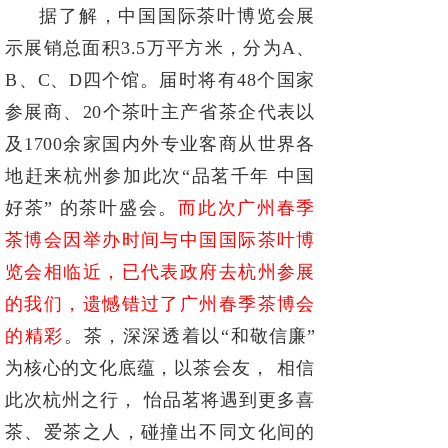
据了解，中国国际茶叶博览会展
示展销总面积
3.5万平方米，分为A、
B
、
C、
D四个馆。
届时将有
48个国家
参展商、20个茶叶主产省茶企代表以
及1700余家
国内外专业客商从世界各
地赶来杭州参加此次“品茗千年 中国
好茶” 的茶叶盛
会。
而此次广州春季
茶博会因举办时间与中国国际茶叶博
览会相临近，已代表政
府去杭州参展
的我们，遗憾错过了广州春季茶博会
的精彩
。茶，深深透着以
“
和
敬信廉
”
为核心的文化底蕴，
以茶会友， 相信
此次杭州之行， 怡品茗将遇到更多
喜
茶、爱茶之人，碰撞出不同文化间的