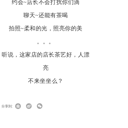
约会
~店长不会打扰你们滴
聊天
~还能有茶喝
拍照
~柔和的光，照亮你的美
。。。
听说，这家店的店长茶艺好，人漂
亮
不来坐坐么？
分享到:
上一篇：
怡品茗广州旗舰店正式......
下一篇：
第六届中国（广州）国......