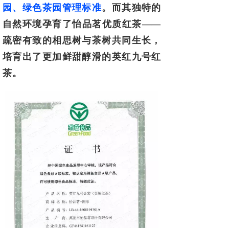
园、绿色茶园管理标
准
。而其独特的
自然环境孕育了怡品茗优质红茶
——
疏密有致的相思树与茶树共
同生长，
培育出了更加鲜甜醇滑的英红九号红
茶。