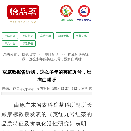
网站首页
网站首页
品牌介绍
新闻资讯
粤茶文化
产品中心
联系我们
怡品茗独家冠名广东广播电视台广东新闻《正点播报》
您的位置：
网站首页
>>
茶叶知识
>>
权威数据告诉
我，这么多年的英红九号，没有白喝呀
权威数据告诉我，这么多年的英红九号，没
有白喝呀
来源:
作者:
ydypmcy
发布时间:
2017-12-27
11249
次浏览
由原广东省农科院茶科所副所长
戚康标教授发表的《英红九号红茶的
品质特征及抗氧化活性研究》表明：