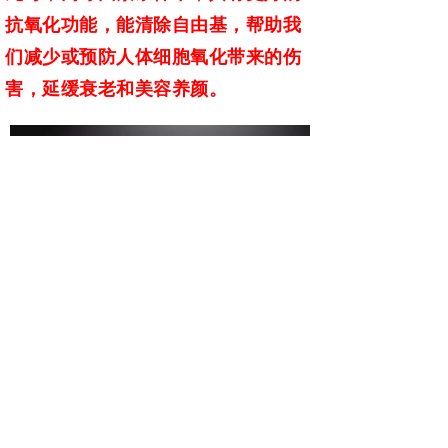
抗氧化功能，能清除自由基，帮助我
们减少或预防人体细胞氧化带来的伤
害，延缓衰老和美容养颜。
金臻红礼品装
怡品茗新推出产品
——金臻红礼
品装，选用产自大湾原生态茶园的优
质英红九号茶树品种茶鲜叶制作而